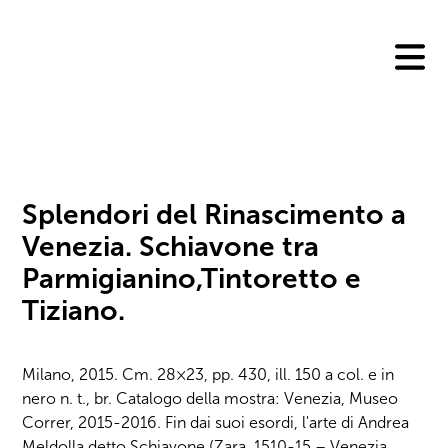
Skip
to
content
Splendori del Rinascimento a
Venezia. Schiavone tra
Parmigianino,Tintoretto e
Tiziano.
Milano, 2015. Cm. 28×23, pp. 430, ill. 150 a col. e in
nero n. t., br. Catalogo della mostra: Venezia, Museo
Correr, 2015-2016. Fin dai suoi esordi, l'arte di Andrea
Meldolla detto Schiavone (Zara, 1510-15 – Venezia,