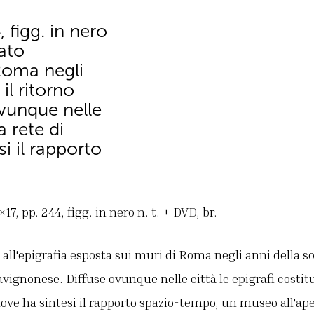
figg. in nero
cato
 Roma negli
il ritorno
ovunque nelle
a rete di
i il rapporto
, pp. 244, figg. in nero n. t. + DVD, br.
 all'epigrafia esposta sui muri di Roma negli anni della 
 avignonese. Diffuse ovunque nelle città le epigrafi costi
ove ha sintesi il rapporto spazio-tempo, un museo all'a