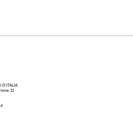
 D’ITALIA
rione, 11
it