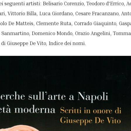
ei seguenti artisti: Belisario Corenzio, Teodoro d'Errico, 
ri, Vittorio Billa, Luca Giordano, Cesare Fracanzano, Anto
aolo De Matteis, Clemente Ruta, Corrado Giaquinto, Gaspa
pe Sanmartino, Domenico Mondo, Orazio Angelini, Tommas
i di Giuseppe De Vito, Indice dei nomi.