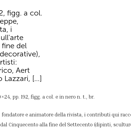
 figg. a col.
seppe,
a, i
ull'arte
fine del
 decorative),
tisti:
ico, Aert
 Lazzari, […]
4, pp. 192, figg. a col. e in nero n. t., br.
 fondatore e animatore della rivista, i contributi qui racc
dal Cinquecento alla fine del Settecento (dipinti, sculture