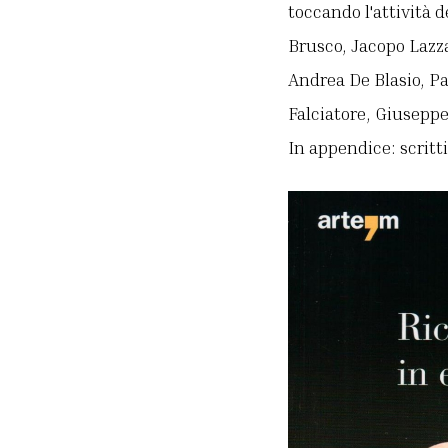
toccando l'attività d
Brusco, Jacopo Lazza
Andrea De Blasio, P
Falciatore, Giusep
In appendice: scritt