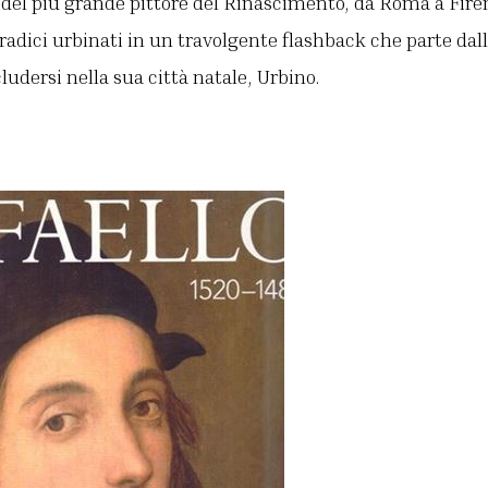
 del più grande pittore del Rinascimento, da Roma a Fire
 radici urbinati in un travolgente flashback che parte dall
ludersi nella sua città natale, Urbino.