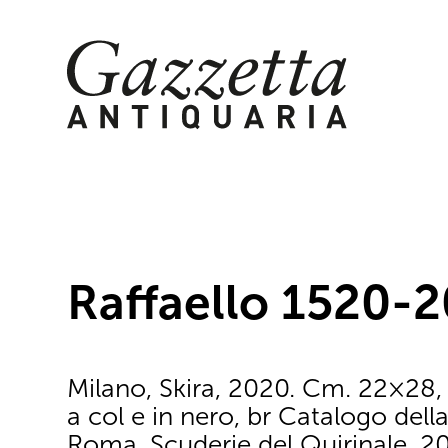
Skip
to
content
Raffaello 1520-
Milano, Skira, 2020. Cm. 22×28, 
a col e in nero, br Catalogo dell
Roma, Scuderie del Quirinale, 2