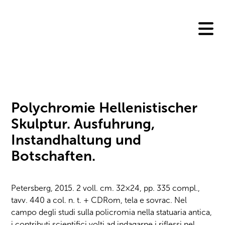
Skip
to
content
Polychromie Hellenistischer
Skulptur. Ausfuhrung,
Instandhaltung und
Botschaften.
Petersberg, 2015. 2 voll. cm. 32×24, pp. 335 compl.,
tavv. 440 a col. n. t. + CDRom, tela e sovrac. Nel
campo degli studi sulla policromia nella statuaria antica,
i contributi scientifici volti ad indagarne i riflessi nel