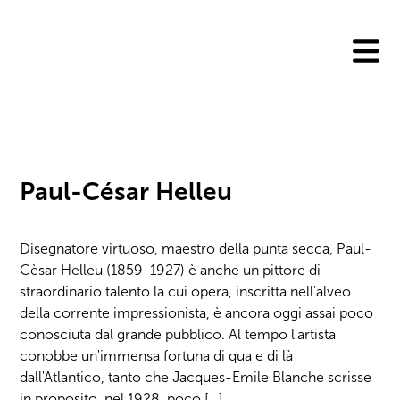
Skip
to
content
Paul-César Helleu
Disegnatore virtuoso, maestro della punta secca, Paul-
Cèsar Helleu (1859-1927) è anche un pittore di
straordinario talento la cui opera, inscritta nell'alveo
della corrente impressionista, è ancora oggi assai poco
conosciuta dal grande pubblico. Al tempo l'artista
conobbe un'immensa fortuna di qua e di là
dall'Atlantico, tanto che Jacques-Emile Blanche scrisse
in proposito, nel 1928, poco […]