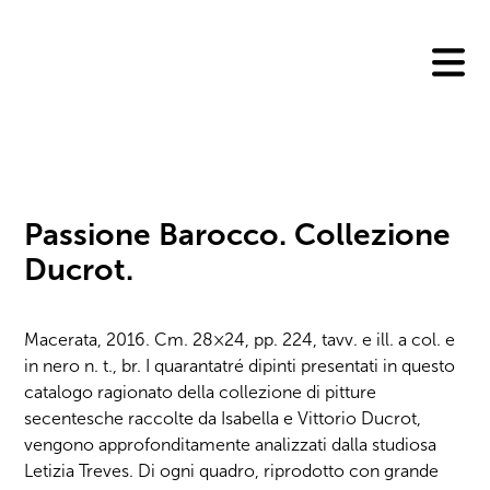
Skip
to
content
Passione Barocco. Collezione
Ducrot.
Macerata, 2016. Cm. 28×24, pp. 224, tavv. e ill. a col. e
in nero n. t., br. I quarantatré dipinti presentati in questo
catalogo ragionato della collezione di pitture
secentesche raccolte da Isabella e Vittorio Ducrot,
vengono approfonditamente analizzati dalla studiosa
Letizia Treves. Di ogni quadro, riprodotto con grande