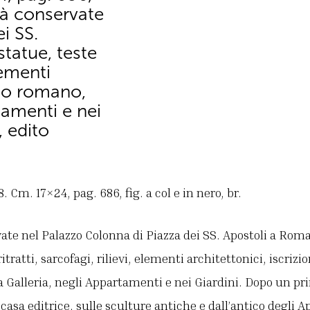
ità conservate
i SS.
tatue, teste
elementi
iodo romano,
rtamenti e nei
 edito
Cm. 17×24, pag. 686, fig. a col e in nero, br.
vate nel Palazzo Colonna di Piazza dei SS. Apostoli a R
ritratti, sarcofagi, rilievi, elementi architettonici, iscrizi
la Galleria, negli Appartamenti e nei Giardini. Dopo un p
casa editrice, sulle sculture antiche e dall’antico degli A