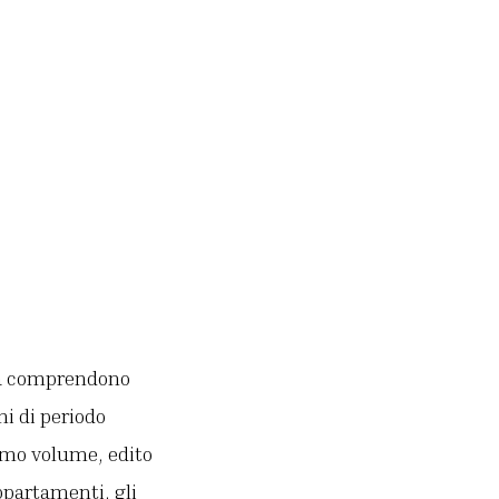
oma comprendono
oni di periodo
rimo volume, edito
ppartamenti, gli