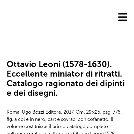
Skip
to
content
Ottavio Leoni (1578-1630).
Eccellente miniator di ritratti.
Catalogo ragionato dei dipinti
e dei disegni.
Roma, Ugo Bozzi Editore, 2017. Cm. 29×25, pag. 776,
fig. a col e in nero, cart e sovrac. con cofanetto. Il
volume costituisce il primo catalogo completo
dell’opera grafica e pittorica di Ottavio Leoni (1578-