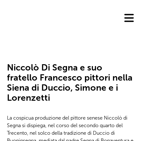
Skip
to
content
Niccolò Di Segna e suo
fratello Francesco pittori nella
Siena di Duccio, Simone e i
Lorenzetti
La cospicua produzione del pittore senese Niccolò di
Segna si dispiega, nel corso del secondo quarto del
Trecento, nel solco della tradizione di Duccio di
Buoninsegna, mediata dal padre Segna di Bonaventura e