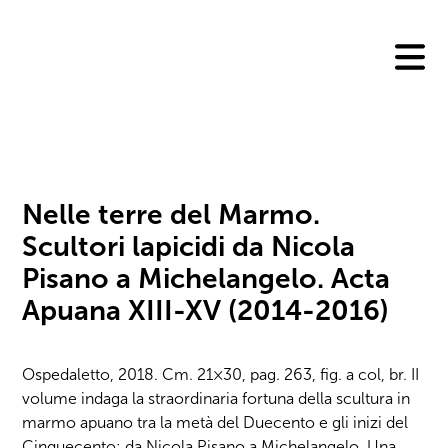
Skip
to
content
Nelle terre del Marmo.
Scultori lapicidi da Nicola
Pisano a Michelangelo. Acta
Apuana XIII-XV (2014-2016)
Ospedaletto, 2018. Cm. 21×30, pag. 263, fig. a col, br. II
volume indaga la straordinaria fortuna della scultura in
marmo apuano tra la metà del Duecento e gli inizi del
Cinquecento: da Nicola Pisano a Michelangelo. Una