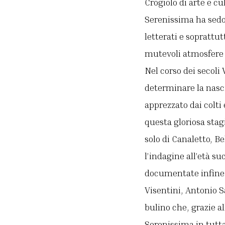
Crogiolo di arte e c
Serenissima ha sedot
letterati e soprattutt
mutevoli atmosfere d
Nel corso dei secoli 
determinare la nasc
apprezzato dai colti 
questa gloriosa stag
solo di Canaletto, B
l’indagine all’età su
documentate infine u
Visentini, Antonio S
bulino che, grazie a
Serenissima in tutt