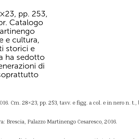
×23, pp. 253,
, br. Catalogo
Martinengo
e e cultura,
 storici e
ma ha sedotto
enerazioni di
 soprattutto
16. Cm. 28×23, pp. 253, tavv. e figg. a col. e in nero n. t., 
ra: Brescia, Palazzo Martinengo Cesaresco, 2016.