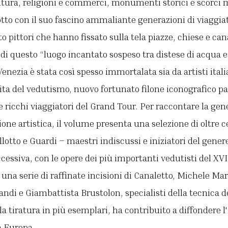
ultura, religioni e commerci, monumenti storici e scorci m
to con il suo fascino ammaliante generazioni di viaggiat
o pittori che hanno fissato sulla tela piazze, chiese e canali
i questo “luogo incantato sospeso tra distese di acqua e d
Venezia è stata così spesso immortalata sia da artisti itali
ita del vedutismo, nuovo fortunato filone iconografico p
e ricchi viaggiatori del Grand Tour. Per raccontare la gene
ione artistica, il volume presenta una selezione di oltre 
ellotto e Guardi – maestri indiscussi e iniziatori del gen
ccessiva, con le opere dei più importanti vedutisti del XVI
na serie di raffinate incisioni di Canaletto, Michele Ma
andi e Giambattista Brustolon, specialisti della tecnica de
lla tiratura in più esemplari, ha contribuito a diffondere
a Europa.