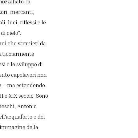
ozzafiato, la
ori, mercanti,
, luci, riflessi e le
i cielo”.
ani che stranieri da
articolarmente
si e lo sviluppo di
cento capolavori non
ere – ma estendendo
II e XIX secolo. Sono
rieschi, Antonio
ll'acquaforte e del
 l'immagine della