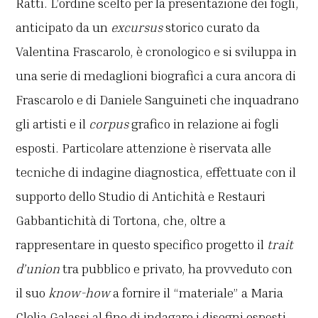
Ratti. L’ordine scelto per la presentazione dei fogli,
anticipato da un
excursus
storico curato da
Valentina Frascarolo, è cronologico e si sviluppa in
una serie di medaglioni biografici a cura ancora di
Frascarolo e di Daniele Sanguineti che inquadrano
gli artisti e il
corpus
grafico in relazione ai fogli
esposti. Particolare attenzione è riservata alle
tecniche di indagine diagnostica, effettuate con il
supporto dello Studio di Antichità e Restauri
Gabbantichità di Tortona, che, oltre a
rappresentare in questo specifico progetto il
trait
d’union
tra pubblico e privato, ha provveduto con
il suo
know-how
a fornire il “materiale” a Maria
Clelia Galassi al fine di indagare i disegni esposti,