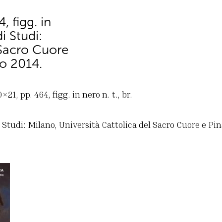
 figg. in
i Studi:
 Sacro Cuore
no 2014.
21, pp. 464, figg. in nero n. t., br.
 Studi: Milano, Università Cattolica del Sacro Cuore e Pin