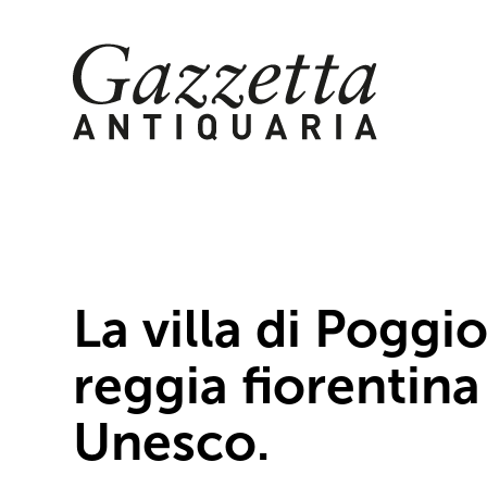
Skip
to
content
La villa di Poggi
reggia fiorentin
Unesco.