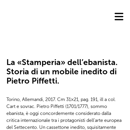
Skip
to
content
La «Stamperia» dell’ebanista.
Storia di un mobile inedito di
Pietro Piffetti.
Torino, Allemandi, 2017. Cm 31×21, pag. 191, ill a col.
Cart e sovrac. Pietro Piffetti (1701/1777), sommo
ebanista, è oggi concordemente considerato dalla
critica internazionale tra i protagonisti dell'arte europea
del Settecento. Un cassettone inedito, squisitamente