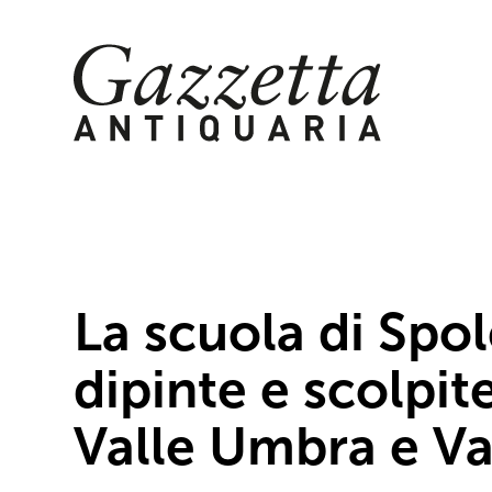
Skip
to
content
La scuola di Spo
dipinte e scolpit
Valle Umbra e Va