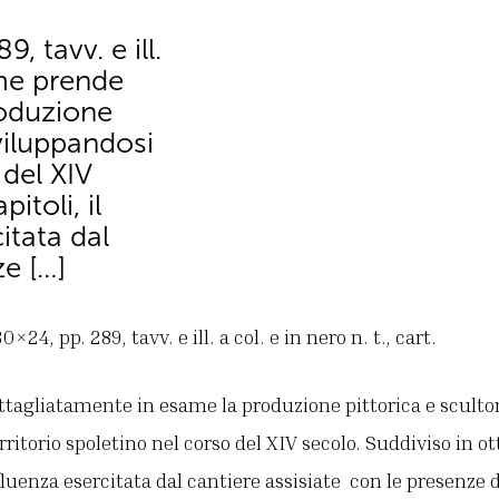
 tavv. e ill.
lume prende
roduzione
viluppandosi
 del XIV
itoli, il
itata dal
ze […]
24, pp. 289, tavv. e ill. a col. e in nero n. t., cart.
ttagliatamente in esame la produzione pittorica e sculto
ritorio spoletino nel corso del XIV secolo. Suddiviso in ott
nfluenza esercitata dal cantiere assisiate con le presenze