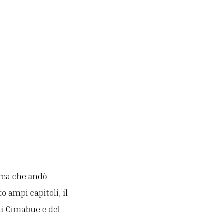
rea che andò
o ampi capitoli, il
 di Cimabue e del