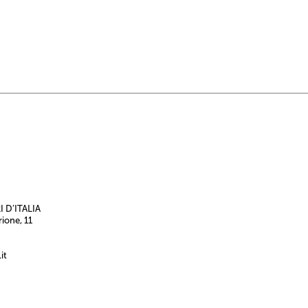
 D’ITALIA
rione, 11
it