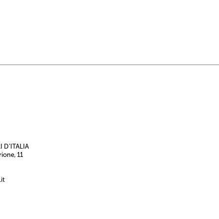
 D’ITALIA
rione, 11
it