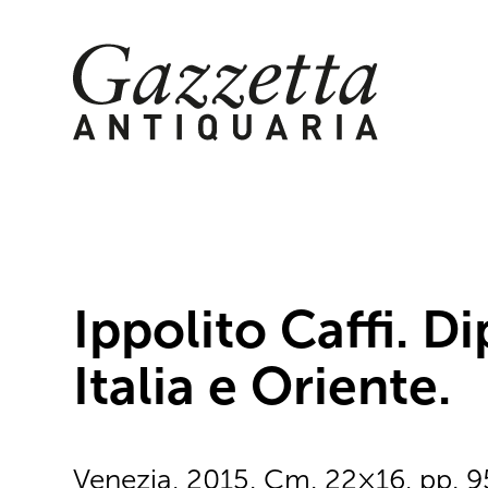
Skip
to
content
Ippolito Caffi. Di
Italia e Oriente.
Venezia, 2015. Cm. 22×16, pp. 95,