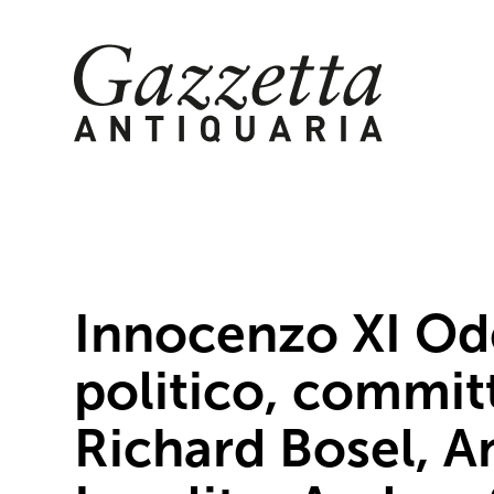
Skip
to
content
Innocenzo XI Ode
politico, committ
Richard Bosel, A