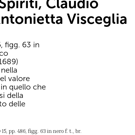
Spiriti, Claudio
Antonietta Visceglia
 figg. 63 in
sco
1689)
nella
el valore
in quello che
si della
to delle
, pp. 486, figg. 63 in nero f. t., br.