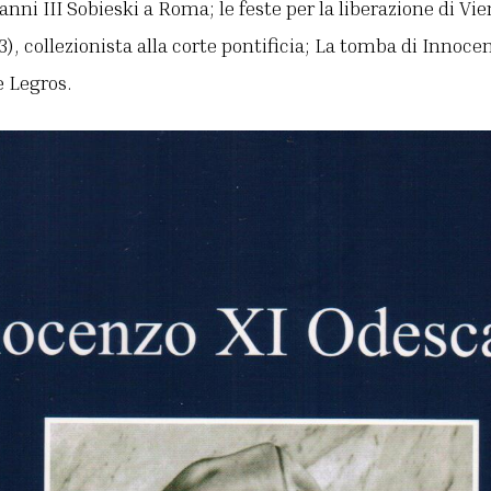
i III Sobieski a Roma; le feste per la liberazione di Vie
3), collezionista alla corte pontificia; La tomba di Innoce
e Legros.