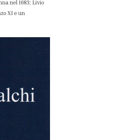
nna nel 1683; Livio
nzo XI e un