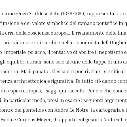
co Innocenzo XI Odescalchi (1676-1689) rappresenta uno s
 funzione e del valore simbolico del romano pontefice in q
la crisi della coscienza europea. Il risanamento delle finan
ttoria viennese sui turchi e nella riconquista dell'Ungheri
-imperiale-polacco, il tentativo di abolire il nepotismo e
li equilibri curiali, sono solo alcune delle tappe di uno de
moderna. Ma il papato Odescalchi può rivelarsi significati
tenza architettonica e figurativa. Di tutto ciò danno con
i respiro europeo, i saggi qui raccolti. Per ciò che concer
ti, in particolar modo, presi in esame i seguenti argoment
contro del pontefice con André Le Notre, la cartografia 
Falda e Cornelis Meyer; il rapporto col gesuita Andrea Pozz