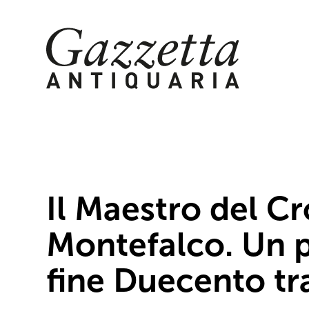
Skip
to
content
Il Maestro del Cr
Montefalco. Un p
fine Duecento tra