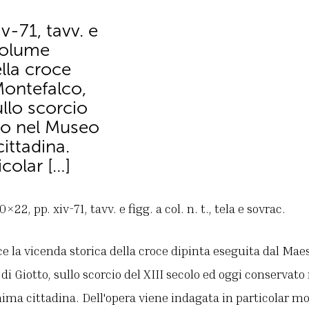
v-71, tavv. e
l volume
ella croce
Montefalco,
ullo scorcio
ato nel Museo
ittadina.
icolar […]
22, pp. xiv-71, tavv. e figg. a col. n. t., tela e sovrac.
ce la vicenda storica della croce dipinta eseguita dal Mae
 di Giotto, sullo scorcio del XIII secolo ed oggi conservat
ma cittadina. Dell'opera viene indagata in particolar mo