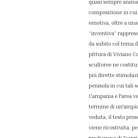
quasi sempre animat
composizione in cui 
emotiva, oltre a una
“inventiva” rapprese
da subito col tema de
pittura di Viviano C
scultoree ne costitu
più dirette stimolaz
penisola in cui tali 
Campania e l'area ve
termine di un'ampia
veduta, il testo pro
viene ricostruita, pe
produzione di "capri