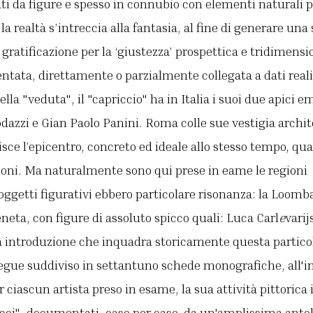
i da figure e spesso in connubio con elementi naturali 
la realtà s’intreccia alla fantasia, al fine di generare un
 gratificazione per la ‘giustezza’ prospettica e tridimensi
ntata, direttamente o parzialmente collegata a dati realis
lla "veduta", il "capriccio" ha in Italia i suoi due apici 
odazzi e Gian Paolo Panini. Roma colle sue vestigia arch
isce l’epicentro, concreto ed ideale allo stesso tempo, qua
ioni. Ma naturalmente sono qui prese in eame le regioni e
soggetti figurativi ebbero particolare risonanza: la Loomba
neta, con figure di assoluto spicco quali: Luca Carl
e
varij
 introduzione che inquadra storicamente questa particola
segue suddiviso in settantuno schede monografiche, all'in
r ciascun artista preso in esame, la sua attività pittorica 
cci", documentati, caso per caso, da un'amplissima antolo