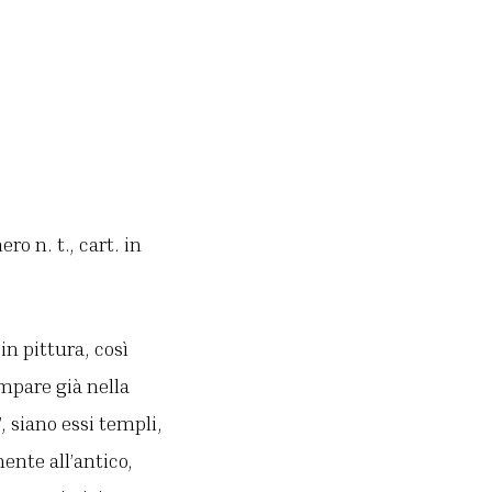
ero n. t., cart. in
n pittura, così
ompare già nella
, siano essi templi,
ente all’antico,