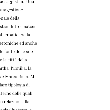
paesaggistici. Una
a suggestione
onale della
tici. Intrecciatosi
emblematici nella
itettoniche ed anche
le fonte delle sue
 le città della
rdia, l'Emilia, la
s e Marco Ricci. Al
re tipologia di
terno delle quali
in relazione alla
gia illustrata, e