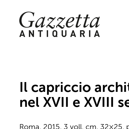
Skip
to
content
Il capriccio archi
nel XVII e XVIII s
Roma, 2015. 3 voll. cm. 32×25, 