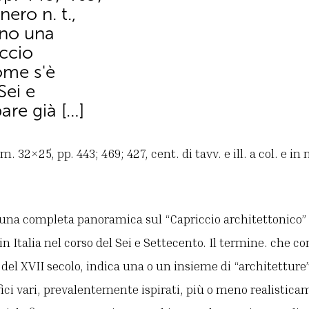
 nero n. t.,
rono una
ccio
come s'è
Sei e
are già […]
. 32×25, pp. 443; 469; 427, cent. di tavv. e ill. a col. e in n
 una completa panoramica sul “Capriccio architettonico” i
in Italia nel corso del Sei e Settecento. Il termine. che c
 del XVII secolo, indica una o un insieme di “architetture”
fici vari, prevalentemente ispirati, più o meno realisticam