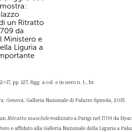
a mostra:
alazzo
i un Ritratto
 1709 da
l Ministero e
ella Liguria a
importante
7, pp. 127, figg. a col. e in nero n. t., br.
a: Genova, Galleria Nazionale di Palazzo Spinola, 2015.
 un
Ritratto maschile
realizzato a Parigi nel 1709 da Hya
ero e affidato alla Galleria Nazionale della Liguria a Pala