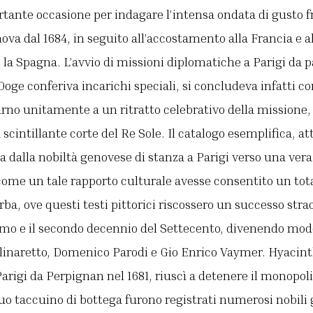
tante occasione per indagare l’intensa ondata di gusto f
ova dal 1684, in seguito all’accostamento alla Francia e a
la Spagna. L’avvio di missioni diplomatiche a Parigi da pa
 Doge conferiva incarichi speciali, si concludeva infatti con
rno unitamente a un ritratto celebrativo della missione, 
 scintillante corte del Re Sole. Il catalogo esemplifica, att
a dalla nobiltà genovese di stanza a Parigi verso una ver
e come un tale rapporto culturale avesse consentito un t
ba, ove questi testi pittorici riscossero un successo stra
rimo e il secondo decennio del Settecento, divenendo mode
linaretto, Domenico Parodi e Gio Enrico Vaymer. Hyacin
 Parigi da Perpignan nel 1681, riuscì a detenere il monopol
o taccuino di bottega furono registrati numerosi nobili 