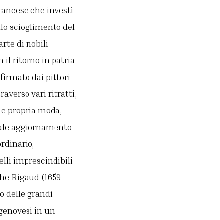
rancese che investì
llo scioglimento del
rte di nobili
 il ritorno in patria
firmato dai pittori
raverso vari ritratti,
a e propria moda,
otale aggiornamento
ordinario,
lli imprescindibili
the Rigaud (1659-
io delle grandi
genovesi in un