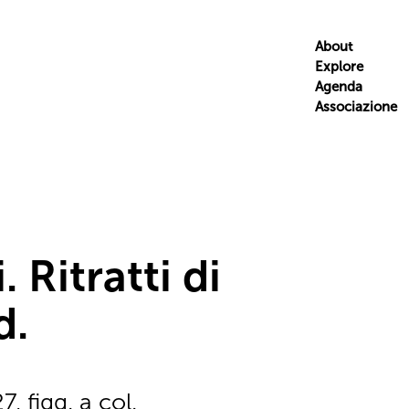
About
Explore
Agenda
Associazione
 Ritratti di
d.
, figg. a col.