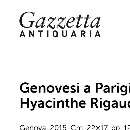
Skip
to
content
Genovesi a Parigi.
Hyacinthe Rigau
Genova, 2015. Cm. 22×17, pp. 127