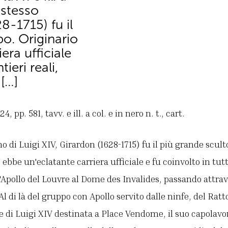
o stesso
8-1715) fu il
o. Originario
era ufficiale
tieri reali,
 […]
, pp. 581, tavv. e ill. a col. e in nero n. t., cart.
no di Luigi XIV, Girardon (1628-1715) fu il più grande scul
 ebbe un'eclatante carriera ufficiale e fu coinvolto in tutt
 d'Apollo del Louvre al Dome des Invalides, passando attrav
 Al di là del gruppo con Apollo servito dalle ninfe, del Ratt
e di Luigi XIV destinata a Place Vendome, il suo capolavo