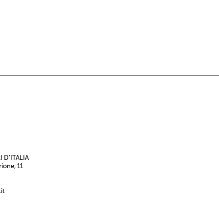
 D’ITALIA
rione, 11
it