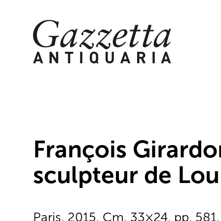
Skip
to
content
François Girardo
sculpteur de Loui
Paris, 2015. Cm. 33×24, pp. 581, t