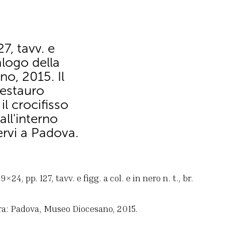
7, tavv. e
talogo della
o, 2015. Il
restauro
il crocifisso
ll'interno
ervi a Padova.
24, pp. 127, tavv. e figg. a col. e in nero n. t., br.
ra: Padova, Museo Diocesano, 2015.