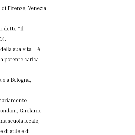
i di Firenze, Venezia
i detto “Il
0).
della sua vita – è
la potente carica
a e a Bologna,
dinariamente
Rondani, Girolamo
na scuola locale,
 di stile e di