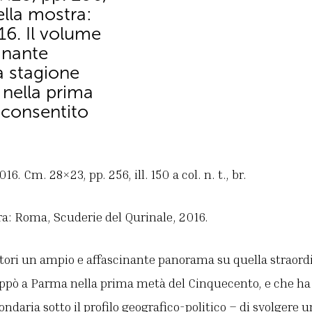
della mostra:
16. Il volume
cinante
a stagione
 nella prima
 consentito
6. Cm. 28×23, pp. 256, ill. 150 a col. n. t., br.
ra: Roma, Scuderie del Qurinale, 2016.
ettori un ampio e affascinante panorama su quella straord
luppò a Parma nella prima metà del Cinquecento, e che ha 
ndaria sotto il profilo geografico-politico – di svolgere 