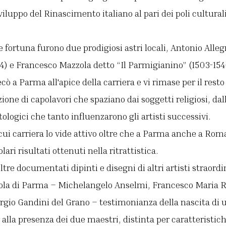
viluppo del Rinascimento italiano al pari dei poli cultural
e fortuna furono due prodigiosi astri locali, Antonio Allegr
4) e Francesco Mazzola detto “Il Parmigianino” (1503-154
cò a Parma all'apice della carriera e vi rimase per il resto 
ione di capolavori che spaziano dai soggetti religiosi, dal
ologici che tanto influenzarono gli artisti successivi.
cui carriera lo vide attivo oltre che a Parma anche a Rom
lari risultati ottenuti nella ritrattistica.
tre documentati dipinti e disegni di altri artisti straor
uola di Parma – Michelangelo Anselmi, Francesco Maria 
rgio Gandini del Grano – testimonianza della nascita di u
lla presenza dei due maestri, distinta per caratteristiche