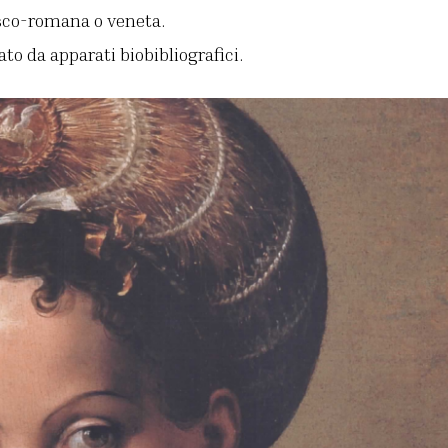
osco-romana o veneta.
to da apparati biobibliografici.