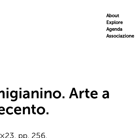
About
Explore
Agenda
Associazione
igianino. Arte a
ecento.
×23, pp. 256,