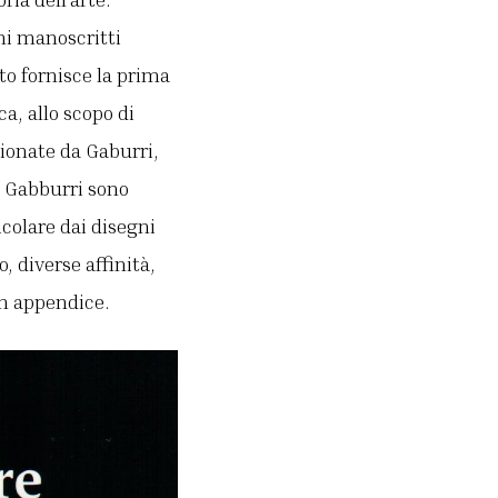
ghi manoscritti
sto fornisce la prima
ca, allo scopo di
zionate da Gaburri,
ne Gabburri sono
colare dai disegni
, diverse affinità,
 in appendice.