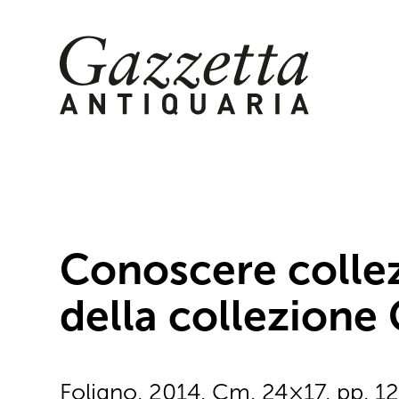
Skip
to
content
Conoscere collezi
della collezione
Foligno, 2014. Cm. 24×17, pp. 120,