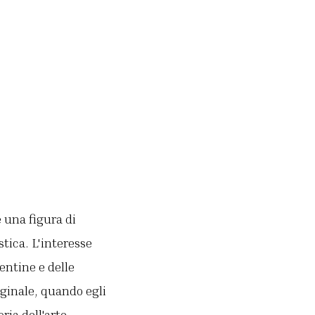
 una figura di
stica. L'interesse
rentine e delle
iginale, quando egli
ria dell'arte.