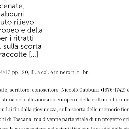
ecenate,
Gabburri
uto rilievo
ropeo e della
r i ritratti
, sulla scorta
raccolte […]
17, pp. 120, ill. a col. e in nero n. t., br.
, scrittore, conoscitore, Niccolò Gabburri (1676-1742) è
a storia del collezionismo europeo e della cultura illumini
 in lui fin dalla giovinezza, sulla scorta delle memorie fio
hi di Toscana, ma divenne parte vitale di un progetto or
re la sua vocazione collezionistica con lo studio della sto