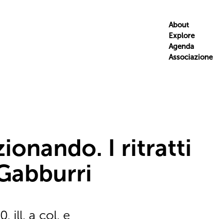
About
Explore
Agenda
Associazione
onando. I ritratti
 Gabburri
 ill. a col. e