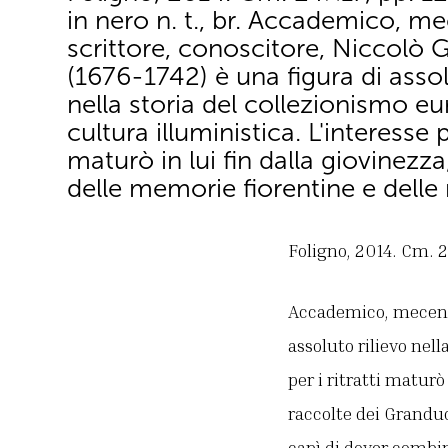
in nero n. t., br. Accademico, m
scrittore, conoscitore, Niccolò 
(1676-1742) è una figura di assol
nella storia del collezionismo eu
cultura illuministica. L'interesse pe
maturò in lui fin dalla giovinezza
delle memorie fiorentine e delle 
Foligno, 2014. Cm. 24×
Accademico, mecenate
assoluto rilievo nell
per i ritratti maturò
raccolte dei Granduc
capì di dover combina