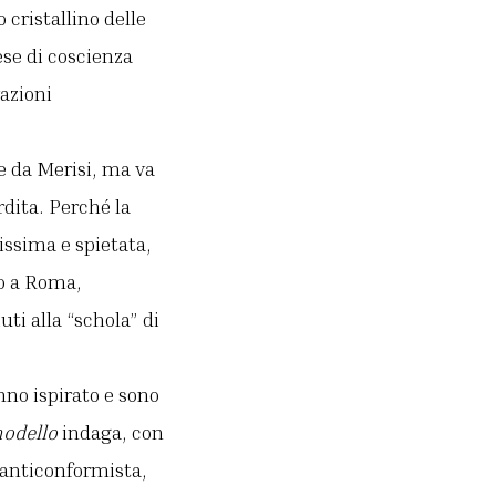
 cristallino delle
ese di coscienza
azioni
te da Merisi, ma va
rdita. Perché la
issima e spietata,
to a Roma,
ti alla “schola” di
nno ispirato e sono
modello
indaga, con
 anticonformista,