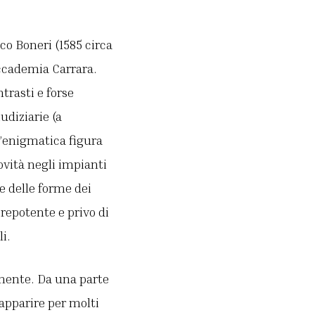
co Boneri (1585 circa
Accademia Carrara.
trasti e forse
udiziarie (a
l’enigmatica figura
vità negli impianti
e delle forme dei
prepotente e privo di
i.
ilmente. Da una parte
 apparire per molti