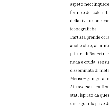
aspetti neocinquecen
forme e dei colori. D
della rivoluzione ca
iconografiche.
L’artista prende cor
anche oltre, al limi
pittura di Boneri (i
nuda e cruda, sensua
disseminata di metaf
Merisi – giungerà m
Attraverso il confro
stati ispirati da que
uno sguardo privo di