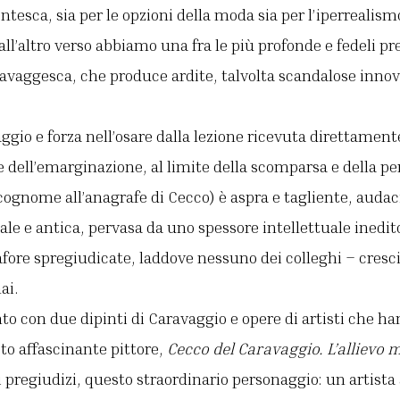
tesca, sia per le opzioni della moda sia per l’iperrealismo
all’altro verso abbiamo una fra le più profonde e fedeli pr
ravaggesca, che produce ardite, talvolta scandalose innov
aggio e forza nell’osare dalla lezione ricevuta direttamen
te dell’emarginazione, al limite della scomparsa e della pe
l cognome all’anagrafe di Cecco) è aspra e tagliente, audac
le e antica, pervasa da uno spessore intellettuale inedi
ore spregiudicate, laddove nessuno dei colleghi – cresciu
ai.
nto con due dipinti di Caravaggio e opere di artisti che ha
sto affascinante pittore,
Cecco del Caravaggio. L’allievo 
 pregiudizi, questo straordinario personaggio: un artista