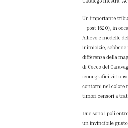
Catalogo mostra: A
Un importante tribut
– post 1620), in occ
Allievo e modello del
inimicizie, sebbene 
differenza della mag
di Cecco del Carava
iconografici virtuos
contorni nel colore 
timori censori a tra
Due sono i poli entr
un invincibile gusto