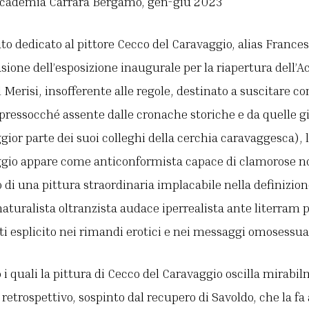
ccademia Carrara Bergamo, gen-giu 2023
o dedicato al pittore Cecco del Caravaggio, alias Frances
asione dell’esposizione inaugurale per la riapertura dell’
 Merisi, insofferente alle regole, destinato a suscitare con
pressocché assente dalle cronache storiche e da quelle gi
gior parte dei suoi colleghi della cerchia caravaggesca), 
ggio appare come anticonformista capace di clamorose no
o di una pittura straordinaria implacabile nella definizion
naturalista oltranzista audace iperrealista ante literram 
tti esplicito nei rimandi erotici e nei messaggi omosessual
o i quali la pittura di Cecco del Caravaggio oscilla mirab
 retrospettivo, sospinto dal recupero di Savoldo, che la fa