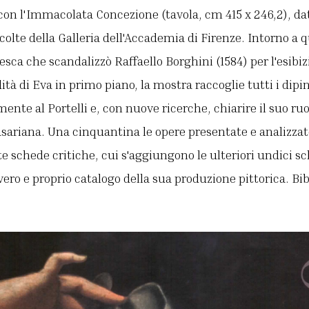
n l'Immacolata Concezione (tavola, cm 415 x 246,2), dat
colte della Galleria dell'Accademia di Firenze. Intorno a 
esca che scandalizzò Raffaello Borghini (1584) per l'esibiz
ità di Eva in primo piano, la mostra raccoglie tutti i dipi
ente al Portelli e, con nuove ricerche, chiarire il suo ruo
vasariana. Una cinquantina le opere presentate e analizzat
te schede critiche, cui s'aggiungono le ulteriori undici 
vero e proprio catalogo della sua produzione pittorica. Bib