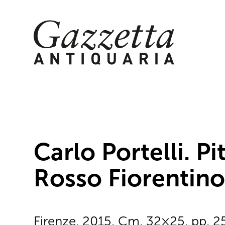
Skip
to
content
Carlo Portelli. P
Rosso Fiorentino 
Firenze, 2015. Cm. 32×25, pp. 25