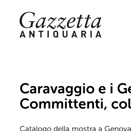
Skip
to
content
Caravaggio e i G
Committenti, coll
Catalogo della mostra a Genova