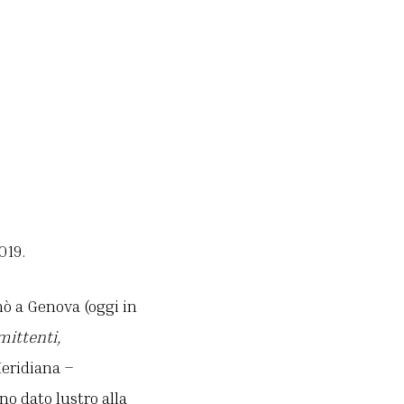
019.
ò a Genova (oggi in
mittenti,
Meridiana –
nno dato lustro alla