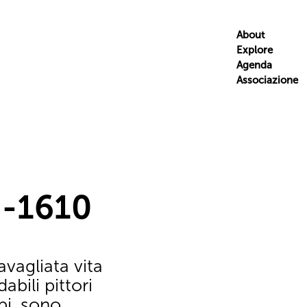
About
Explore
Agenda
Associazione
 -1610
vagliata vita
abili pittori
mpi, sono