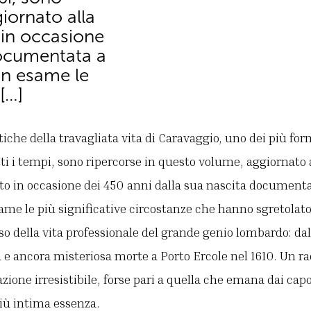
iornato alla
o in occasione
documentata a
in esame le
[…]
he della travagliata vita di Caravaggio, uno dei più formi
utti i tempi, sono ripercorse in questo volume, aggiornato a
to in occasione dei 450 anni dalla sua nascita documenta
ame le più significative circostanze che hanno sgretolato,
rso della vita professionale del grande genio lombardo: da
ca e ancora misteriosa morte a Porto Ercole nel 1610. Un 
zione irresistibile, forse pari a quella che emana dai capol
più intima essenza.