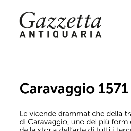
Skip
to
content
Caravaggio 1571
Le vicende drammatiche della tra
di Caravaggio, uno dei più formid
della storia dell’arte di tutti i te