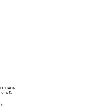
 D’ITALIA
rione, 11
it