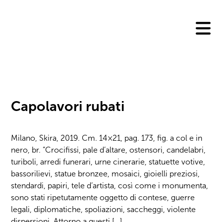
Skip
to
content
Capolavori rubati
Milano, Skira, 2019. Cm. 14×21, pag. 173, fig. a col e in
nero, br. “Crocifissi, pale d’altare, ostensori, candelabri,
turiboli, arredi funerari, urne cinerarie, statuette votive,
bassorilievi, statue bronzee, mosaici, gioielli preziosi,
stendardi, papiri, tele d’artista, così come i monumenta,
sono stati ripetutamente oggetto di contese, guerre
legali, diplomatiche, spoliazioni, saccheggi, violente
dispersioni. Attorno a questi […]