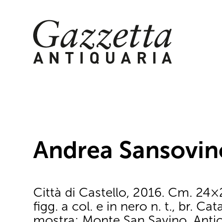
Skip
to
content
Andrea Sansovino
Città di Castello, 2016. Cm. 24×
figg. a col. e in nero n. t., br. Ca
mostra: Monte San Savino, Anti