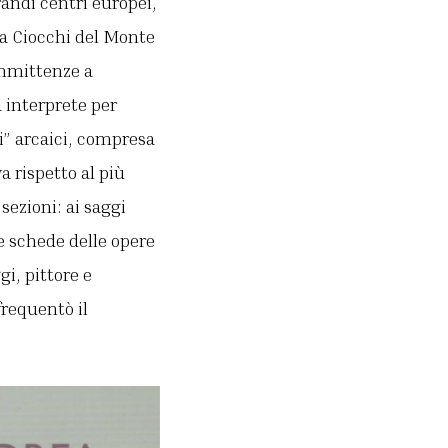
andi centri europei,
ia Ciocchi del Monte
ommittenze a
a interprete per
i” arcaici, compresa
a rispetto al più
sezioni: ai saggi
le schede delle opere
i, pittore e
frequentò il