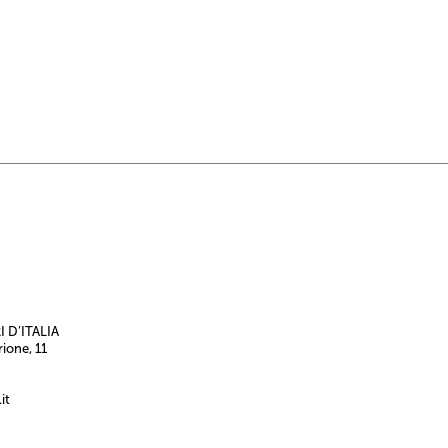
 D’ITALIA
rione, 11
it