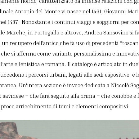
nte florido, caratterizzato da intense relazioni con gr
dinale Antonio del Monte vi nasce nel 1461; Giovanni Mar
) nel 1487. Nonostante i continui viaggi e soggiorni per c
le Marche, in Portogallo e altrove, Andrea Sansovino si f
un recupero dell’antico che fa uso di precedenti “toscan
e che si afferma come variante personalissima e innovativ
’arte ellenistica e romana. Il catalogo è articolato in due 
 succedono i percorsi urbani, legati alle sedi espositive, e 
ranea. Un'intera sezione è invece dedicata a Niccolò Sogg
o savinese – che farà seguito alla prima – che conobbe e 
iproco arricchimento di temi e elementi compositivi.