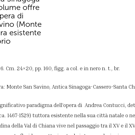
volume offre
opera di
ovino (Monte
ra esistente
orio
6. Cm. 24×20, pp. 160, figg. a col. e in nero n. t., br.
ra: Monte San Savino, Antica Sinagoga-Cassero-Santa Chi
ignificativo paradigma dell’opera di Andrea Contucci, de
. 1467-1529) tuttora esistente nella sua città natale o nel
dina della Val di Chiana vive nel passaggio tra il XV e il X