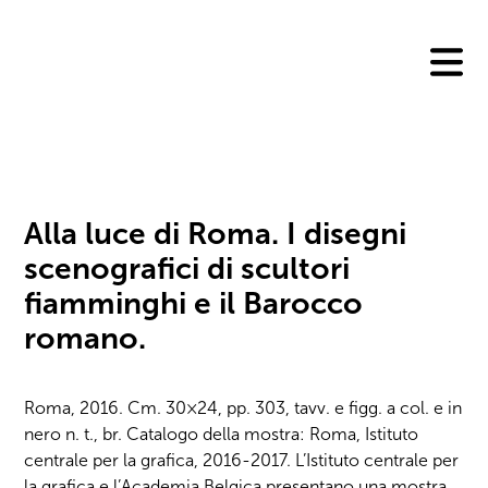
Skip
to
content
Alla luce di Roma. I disegni
scenografici di scultori
fiamminghi e il Barocco
romano.
Roma, 2016. Cm. 30×24, pp. 303, tavv. e figg. a col. e in
nero n. t., br. Catalogo della mostra: Roma, Istituto
centrale per la grafica, 2016-2017. L’Istituto centrale per
la grafica e l’Academia Belgica presentano una mostra