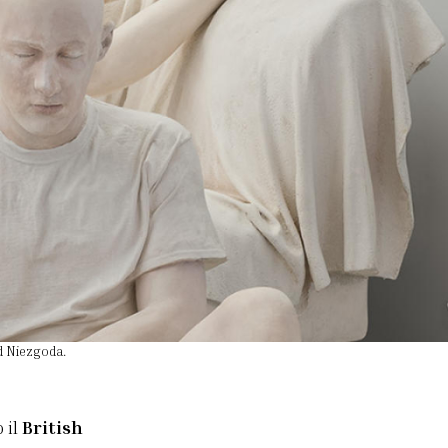
d Niezgoda.
 il
British