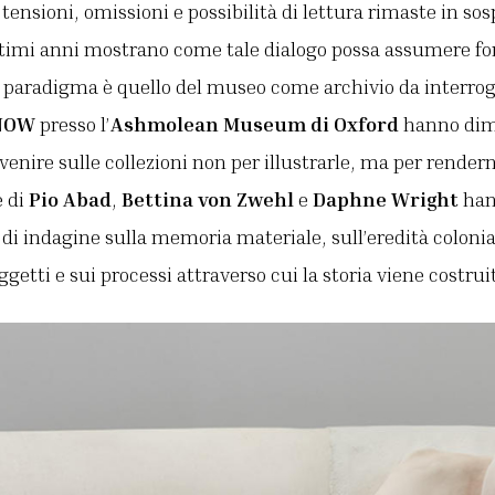
tensioni, omissioni e possibilità di lettura rimaste in sos
ltimi anni mostrano come tale dialogo possa assumere 
o paradigma è quello del museo come archivio da interr
NOW
presso l’
Ashmolean Museum di Oxford
hanno dim
venire sulle collezioni non per illustrarle, ma per rendern
e di
Pio Abad
,
Bettina von Zwehl
e
Daphne Wright
han
 indagine sulla memoria materiale, sull’eredità colonial
ggetti e sui processi attraverso cui la storia viene costru