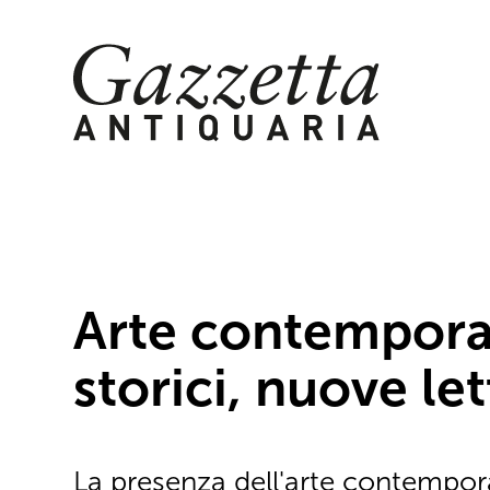
Skip
to
content
Arte contempora
storici, nuove le
La presenza dell'arte contempor