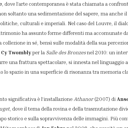
e
, dove l’arte contemporanea è stata chiamata a confront
on soltanto una sedimentazione del sapere, ma anche il r
litiche, culturali e imperiali. Nel caso del Louvre, il dial
rimonio ha assunto forme differenti ma accomunate dal
a collezione in sé, bensì sulle modalità della sua percezi
a
Cy Twombly
per la
Salle des Bronzes
nel 2010: un inte
rre una frattura spettacolare, si innesta nel linguaggio 
lo spazio in una superficie di risonanza tra memoria clas
to significativa è l’installazione
Athanor
(2007) di
Anse
uget
, dove il tema della rovina e della trasmutazione div
o storico e sulla sopravvivenza delle immagini. Più cont
a Métamorphose
di
Jan Fabre
nel 2008, che suscitò un a