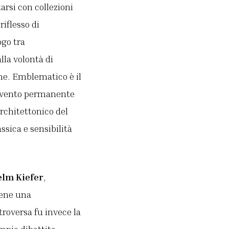
arsi con collezioni
iflesso di
ogo tra
la volontà di
one. Emblematico è il
rvento permanente
architettonico del
sica e sensibilità
lm Kiefer
,
iene una
roversa fu invece la
mpio dibattito