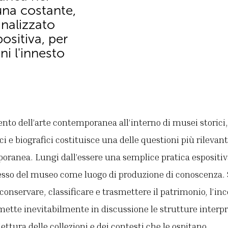
una costante,
nalizzato
sitiva, per
ni l'innesto
nto dell’arte contemporanea all’interno di musei storici,
ici e biografici costituisce una delle questioni più rilevan
ranea. Lungi dall’essere una semplice pratica espositiva
esso del museo come luogo di produzione di conoscenza. 
onservare, classificare e trasmettere il patrimonio, l’inc
tte inevitabilmente in discussione le strutture interpr
lettura delle collezioni e dei contesti che le ospitano.