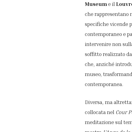
Museum
e il
Louvr
che rappresentano n
specifiche vicende po
contemporaneo e pat
intervenire non sull
soffitto realizzato d
che, anziché introdu
museo, trasformando 
contemporanea.
Diversa, ma altrettan
collocata nel
Cour P
meditazione sul temp
mostra
L’Ange de l