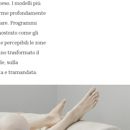
peso. I modelli più
forme profondamente
ogare. Programmi
ostrato come gli
e percepibili le zone
no trasformato il
e, sulla
ita e tramandata.