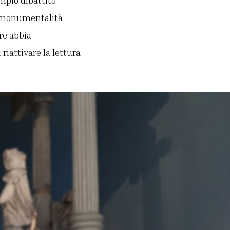
e monumentalità
re abbia
iattivare la lettura