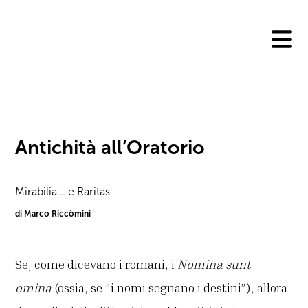
Skip
to
content
Antichità all’Oratorio
Mirabilia... e Raritas
di Marco Riccòmini
Se, come dicevano i romani, i
Nomina sunt
omina
(ossia, se “i nomi segnano i destini”), allora