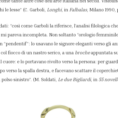
 come tante altre cose dell’arte italiana nei secoli. Visibil
i le lesse” (C. Garboli,
Longhi
, in
Falbalas
, Milano 1990, 
dati: “così come Garboli la riferisce, l’analisi filologica 
i mi pareva incompleta. Non soltanto “orologio femminile
 “pendentif”: lo usavano le signore eleganti verso gli a
 col fiocco di un nastro serico, a una
broche
appuntata sul
il cuore: e lo portavano rivolto verso la persona: per guar
po verso la spalla destra, e facevano scattare il coperchi
 polso sinistro”. (M. Soldati,
Le due Bigliardi
, in
55 novell