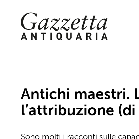
Skip
to
content
Antichi maestri. 
l’attribuzione (d
Sono molti i racconti sulle capac