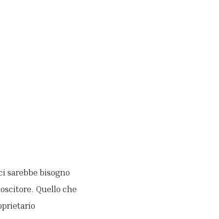
 ci sarebbe bisogno
noscitore. Quello che
oprietario