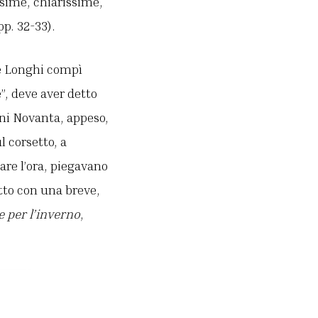
issime, chiarissime,
pp. 32-33).
che Longhi compì
”, deve aver detto
nni Novanta, appeso,
 corsetto, a
dare l’ora, piegavano
etto con una breve,
e per l’inverno
,