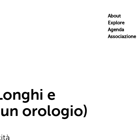
About
Explore
Agenda
Associazione
Longhi e
i un orologio)
ità