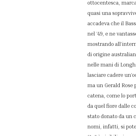
ottocentesca, marca 
quasi una sopravvive
accadeva che il Bass
nel ’49, e ne vantass
mostrando all’interno
di origine australian
nelle mani di Longhi
lasciare cadere un’oc
ma un Gerald Rose pr
catena, come lo port
da quel fiore dalle 
stato donato da un c
nomi, infatti, si po