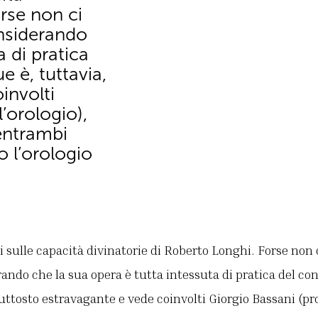
orse non ci
onsiderando
a di pratica
e è, tuttavia,
involti
l’orologio),
 entrambi
o l’orologio
i sulle capacità divinatorie di Roberto Longhi. Forse non
rando che la sua opera è tutta intessuta di pratica del co
iuttosto estravagante e vede coinvolti Giorgio Bassani (pr