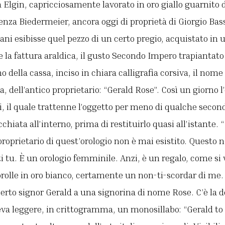
Elgin, capricciosamente lavorato in oro giallo guarnito d
nza Biedermeier, ancora oggi di proprietà di Giorgio Bas
ani esibisse quel pezzo di un certo pregio, acquistato i
e la fattura araldica, il gusto Secondo Impero trapiantato 
 della cassa, inciso in chiara calligrafia corsiva, il nome
a, dell’antico proprietario: “Gerald Rose”. Così un giorno l
, il quale trattenne l’oggetto per meno di qualche second
chiata all’interno, prima di restituirlo quasi all’istante. 
oprietario di quest’orologio non è mai esistito. Questo n
i tu. È un orologio femminile. Anzi, è un regalo, come si 
corolle in oro bianco, certamente un non-ti-scordar di me.
erto signor Gerald a una signorina di nome Rose. C’è la de
teva leggere, in crittogramma, un monosillabo: “Gerald to