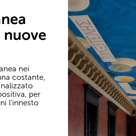
anea
, nuove
anea nei
una costante,
nalizzato
sitiva, per
ni l'innesto