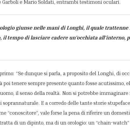
re Garboli e Mario Soldati, entrambi testimoni oculari.
rologio giunse nelle mani di Longhi, il quale trattenne
 il tempo di lasciare cadere un’occhiata all’interno, p
 primo: “Se dunque si parla, a proposito del Longhi, di oc
rà poi tenere sempre presente quanto fosse acutissimo, e
l’uomo, il senso della realtà. Non si potrebbe immaginar
i soprannaturale. E a corredo delle tante storie stupeface
me “conoscitore”, vale forse la pena di riferire un domest
tratta di un dipinto, ma di un orologio: un “chain-watch” 