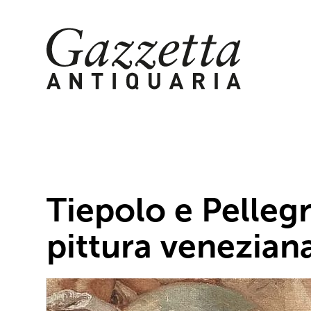
Skip
to
content
Tiepolo e Pellegr
pittura veneziana