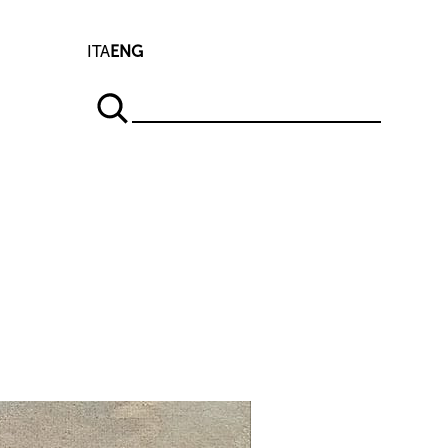
ITA
ENG