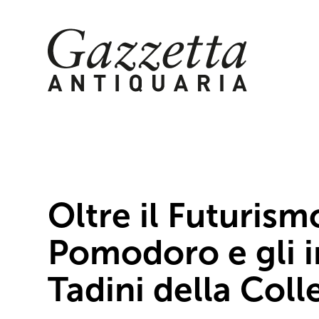
Skip
to
content
Oltre il Futurism
Pomodoro e gli in
Tadini della Col