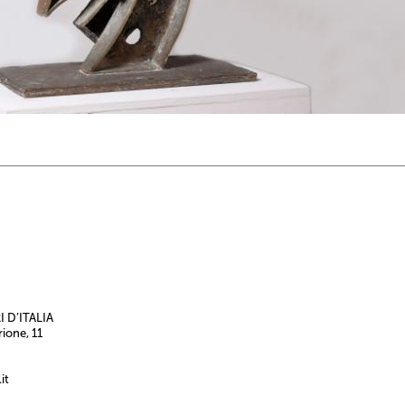
 D’ITALIA
rione, 11
it