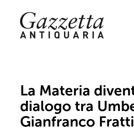
Skip
to
content
La Materia diven
dialogo tra Umbe
Gianfranco Fratti