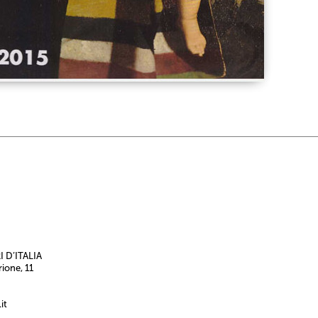
 D’ITALIA
rione, 11
it