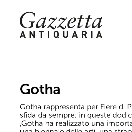
Skip
to
content
Gotha
Gotha rappresenta per Fiere di
sfida da sempre: in queste dodic
,Gotha ha realizzato una import
una biennale delle arti, una strao