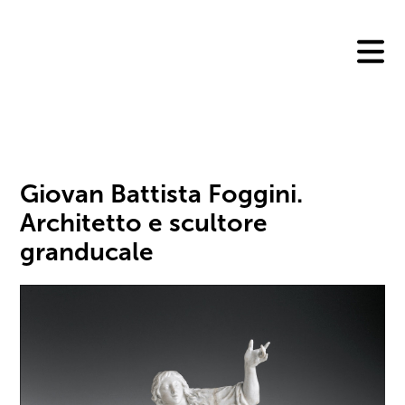
Skip
to
content
Giovan Battista Foggini.
Architetto e scultore
granducale