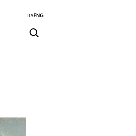
ITA
ENG