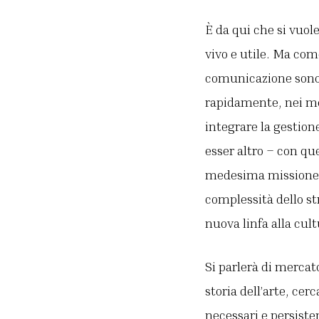
È da qui che si vuole
vivo e utile. Ma co
comunicazione sono 
rapidamente, nei mez
integrare la gestion
esser altro – con que
medesima missione co
complessità dello st
nuova linfa alla cul
Si parlerà di mercat
storia dell’arte, ce
necessari e persiste