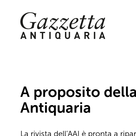
Skip
to
content
A proposito dell
Antiquaria
La rivista dell’AAI è pronta a ripar