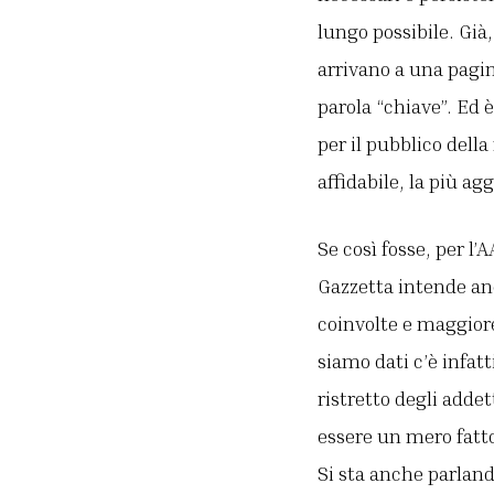
lungo possibile. Già,
arrivano a una pagin
parola “chiave”. Ed 
per il pubblico della
affidabile, la più ag
Se così fosse, per l’
Gazzetta intende anc
coinvolte e maggiore 
siamo dati c’è infatt
ristretto degli addet
essere un mero fatto
Si sta anche parlando