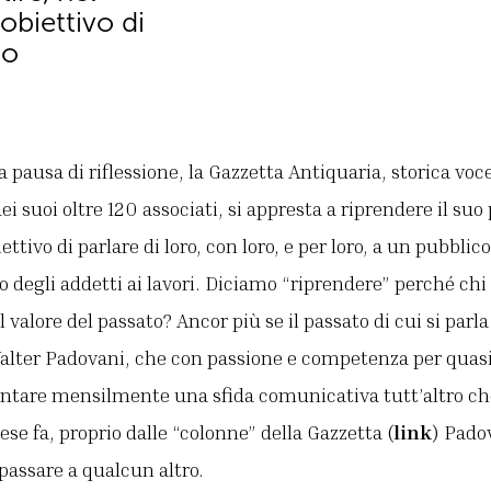
obiettivo di
io
 pausa di riflessione, la Gazzetta Antiquaria, storica voc
dei suoi oltre 120 associati, si appresta a riprendere il suo
ettivo di parlare di loro, con loro, e per loro, a un pubbl
lo degli addetti ai lavori. Diciamo “riprendere” perché chi
 valore del passato? Ancor più se il passato di cui si parl
Walter Padovani, che con passione e competenza per quasi
frontare mensilmente una sfida comunicativa tutt’altro c
se fa, proprio dalle “colonne” della Gazzetta (
link
) Pado
passare a qualcun altro.