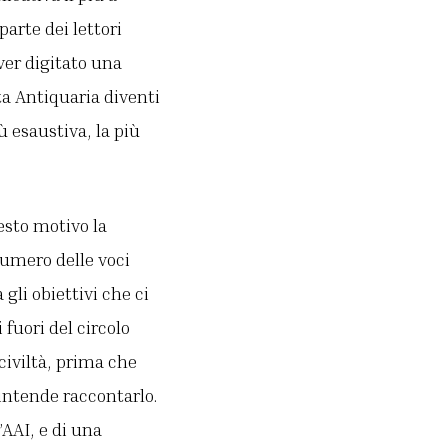
parte dei lettori
ver digitato una
ta Antiquaria diventi
iù esaustiva, la più
uesto motivo la
numero delle voci
gli obiettivi che ci
 fuori del circolo
 civiltà, prima che
 intende raccontarlo.
’AAI, e di una