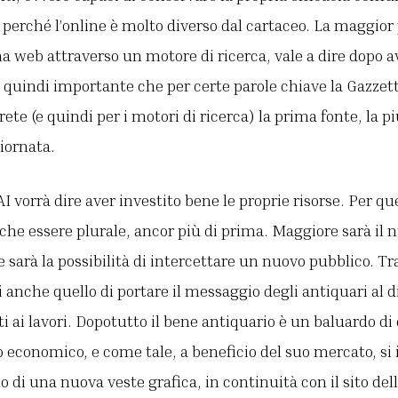
 perché l’online è molto diverso dal cartaceo. La maggior 
a web attraverso un motore di ricerca, vale a dire dopo a
è quindi importante che per certe parole chiave la Gazzet
 rete (e quindi per i motori di ricerca) la prima fonte, la p
giornata.
AAI vorrà dire aver investito bene le proprie risorse. Per q
he essere plurale, ancor più di prima. Maggiore sarà il 
sarà la possibilità di intercettare un nuovo pubblico. Tra 
i anche quello di portare il messaggio degli antiquari al di
ti ai lavori. Dopotutto il bene antiquario è un baluardo di
 economico, e come tale, a beneficio del suo mercato, si
 di una nuova veste grafica, in continuità con il sito dell