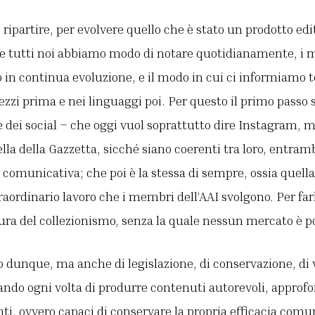
 ripartire, per evolvere quello che è stato un prodotto edi
me tutti noi abbiamo modo di notare quotidianamente, i m
in continua evoluzione, e il modo in cui ci informiamo 
zi prima e nei linguaggi poi. Per questo il primo passo s
e dei social – che oggi vuol soprattutto dire Instagram, 
lla della Gazzetta, sicché siano coerenti tra loro, entramb
municativa; che poi è la stessa di sempre, ossia quella 
raordinario lavoro che i membri dell’AAI svolgono. Per fa
tura del collezionismo, senza la quale nessun mercato è po
o dunque, ma anche di legislazione, di conservazione, di v
rcando ogni volta di produrre contenuti autorevoli, approfo
nti, ovvero capaci di conservare la propria efficacia comun