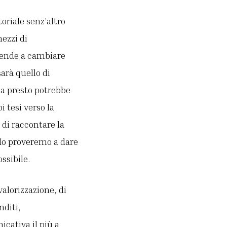
toriale senz’altro
ezzi di
tende a cambiare
arà quello di
ma presto potrebbe
i tesi verso la
di raccontare la
rlo proveremo a dare
ssibile.
alorizzazione, di
nditi,
icativa il più a