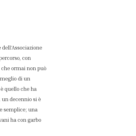
e dell’Associazione
 percorso, con
ico che ormai non può
 meglio di un
a è quello che ha
 un decennio si è
he semplice; una
vani ha con garbo