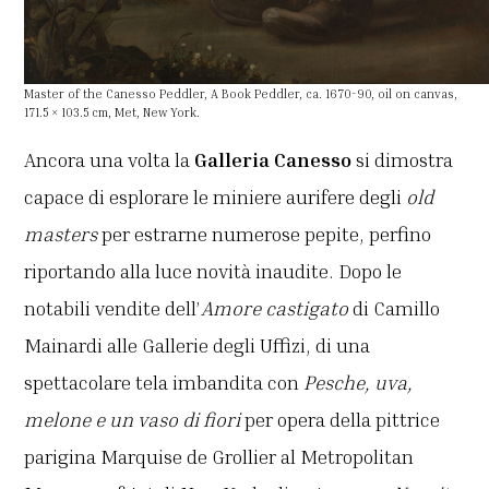
Master of the Canesso Peddler, A Book Peddler, ca. 1670-90, oil on canvas,
171.5 × 103.5 cm, Met, New York.
Ancora una volta la
Galleria Canesso
si dimostra
capace di esplorare le miniere aurifere degli
old
masters
per estrarne numerose pepite, perfino
riportando alla luce novità inaudite. Dopo le
notabili vendite dell’
Amore castigato
di Camillo
Mainardi alle Gallerie degli Uffizi, di una
spettacolare tela imbandita con
Pesche, uva,
melone e un vaso di fiori
per opera della pittrice
parigina
Marquise de Grollier
al Metropolitan