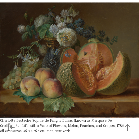
Charlotte Eustache Sophie de Fuligny Damas (known as Marquise De
Grollier), Still Life with a Vase of Flowers, Melon, Peaches, and Grapes, 1780,
oil on canvas, 45.8 × 55.5 cm, Met, New York.