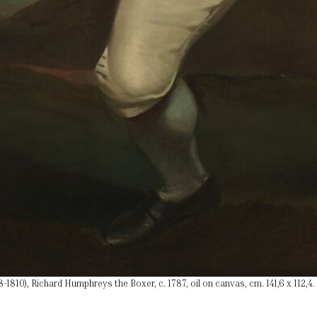
1810), Richard Humphreys the Boxer, c. 1787, oil on canvas, cm. 141,6 x 112,4.