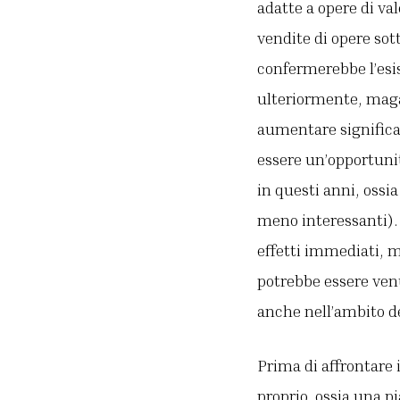
adatte a opere di va
vendite di opere sot
confermerebbe l’esi
ulteriormente, magar
aumentare significat
essere un’opportunit
in questi anni, oss
meno interessanti). 
effetti immediati, m
potrebbe essere venu
anche nell’ambito d
Prima di affrontare 
proprio, ossia una p