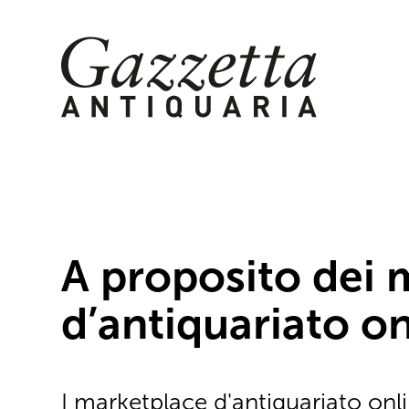
Skip
to
content
A proposito dei 
d’antiquariato on
I marketplace d'antiquariato on