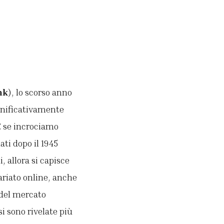
nk
), lo scorso anno
ignificativamente
 E se incrociamo
ati dopo il 1945
, allora si capisce
ariato online, anche
 del mercato
i sono rivelate più