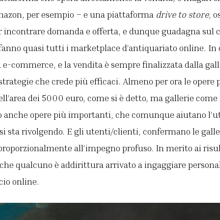
mazon, per esempio – e una piattaforma
drive to store
, o
 incontrare domanda e offerta, e dunque guadagna sul c
 fanno quasi tutti i marketplace d’antiquariato online. I
a e-commerce, e la vendita è sempre finalizzata dalla gall
 strategie che crede più efficaci. Almeno per ora le opere 
ell’area dei 5000 euro, come si è detto, ma gallerie come 
 anche opere più importanti, che comunque aiutano l’ut
i si sta rivolgendo. E gli utenti/clienti, confermano le galle
oporzionalmente all’impegno profuso. In merito ai risult
 che qualcuno è addirittura arrivato a ingaggiare person
io online.