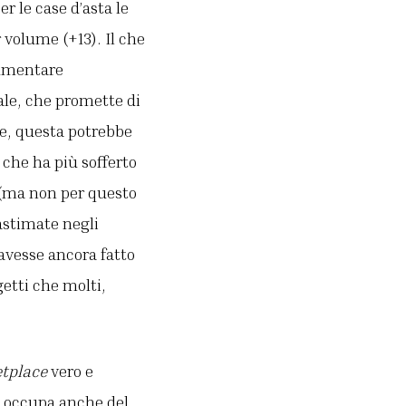
r le case d’asta le
 volume (+13). Il che
aumentare
ale, che promette di
se, questa potrebbe
 che ha più sofferto
 (ma non per questo
astimate negli
avesse ancora fatto
etti che molti,
tplace
vero e
i occupa anche del