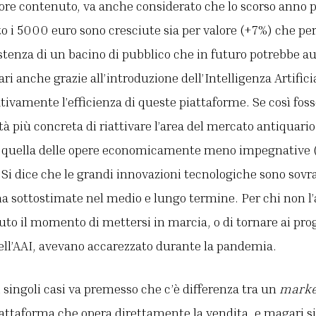
lore contenuto, va anche considerato che lo scorso anno pe
to i 5000 euro sono cresciute sia per valore (+7%) che per
stenza di un bacino di pubblico che in futuro potrebbe 
i anche grazie all’introduzione dell’Intelligenza Artifici
ivamente l’efficienza di queste piattaforme. Se così fos
à più concreta di riattivare l’area del mercato antiquario
ia quella delle opere economicamente meno impegnative
Si dice che le grandi innovazioni tecnologiche sono sovr
a sottostimate nel medio e lungo termine. Per chi non l’
to il momento di mettersi in marcia, o di tornare ai prog
ell’AAI, avevano accarezzato durante la pandemia.
i singoli casi va premesso che c’è differenza tra un
marke
iattaforma che opera direttamente la vendita, e magari s