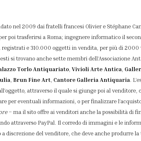
ndato nel 2009 dai fratelli francesi Olivier e Stéphane Ca
per poi trasferirsi a Roma; ingegnere informatico il second
registrati e 310.000 oggetti in vendita, per più di 2000 v
questi si trovano anche sette membri dell’Associazione Anti
alazzo Torlo Antiquariato
,
Vivioli Arte Antica
,
Galle
ulia
,
Brun Fine Art
,
Cantore Galleria Antiquaria
. L’
ll’oggetto, attraverso il quale si giunge poi al venditore,
re per eventuali informazioni, o per finalizzare l’acquist
ore
– ma il sito offre ai venditori anche la possibilità di fi
ando attraverso PayPal. Il corredo di immagini e le inform
 a discrezione del venditore, che deve anche produrre la 