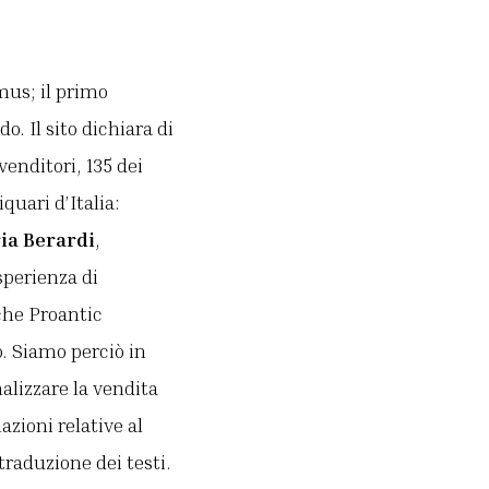
mus; il primo
o. Il sito dichiara di
enditori, 135 dei
quari d’Italia:
ria Berardi
,
esperienza di
 che Proantic
o. Siamo perciò in
nalizzare la vendita
azioni relative al
traduzione dei testi.