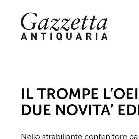
Skip
to
content
IL TROMPE L’OEI
DUE NOVITA’ ED
Nello strabiliante contenitore b