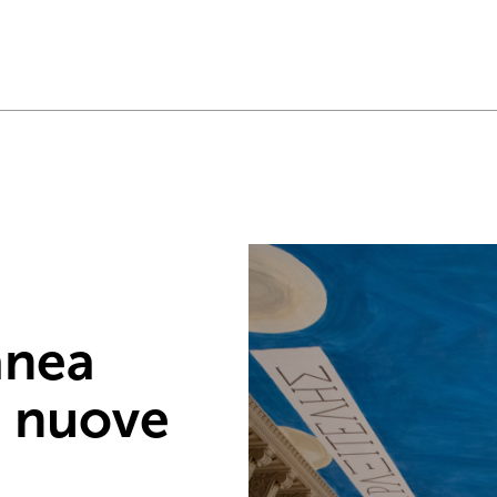
anea
, nuove