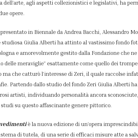
a dell’arte, agli aspetti collezionistici e legislativi, ha pe
due opere.
, presentato in Biennale da Andrea Bacchi, Alessandro Mo
 studiosa Giulia Alberti ha attinto al vastissimo fondo fo
Bologna e amorevolmente gestito dalla Fondazione che ne
io delle meraviglie” esattamente come quello dei trompe-
ma che catturò l’interesse di Zeri, il quale raccolse infat
afie. Partendo dallo studio del fondo Zeri Giulia Alberti h
si artisti, individuando personalità ancora sconosciute,
i studi su questo affascinante genere pittorico.
vvedimenti
è la nuova edizione di un’opera imprescindibil
sistema di tutela, di una serie di efficaci misure atte a sal