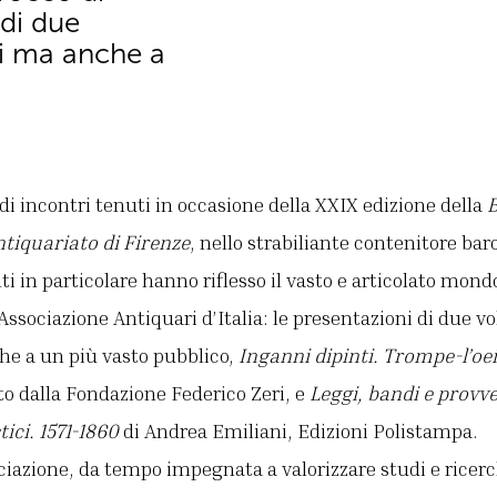
 di due
si ma anche a
i incontri tenuti in occasione della XXIX edizione della
B
ntiquariato di Firenze
, nello strabiliante contenitore bar
 in particolare hanno riflesso il vasto e articolato mondo
l’Associazione Antiquari d’Italia: le presentazioni di due v
he a un più vasto pubblico,
Inganni dipinti. Trompe-l’oei
ito dalla Fondazione Federico Zeri, e
Leggi, bandi e provv
tici. 1571-1860
di Andrea Emiliani, Edizioni Polistampa.
ociazione, da tempo impegnata a valorizzare studi e ricerc