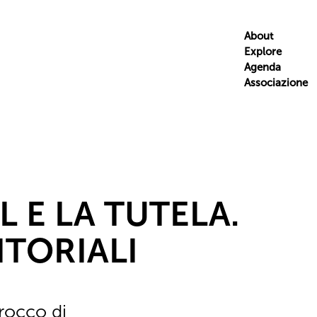
About
Explore
Agenda
Associazione
L E LA TUTELA.
ITORIALI
arocco di