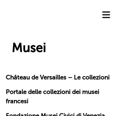
Skip
to
content
Musei
Château de Versailles – Le collezioni
Portale delle collezioni dei musei
francesi
Fondazione Musei Civici di Venezia