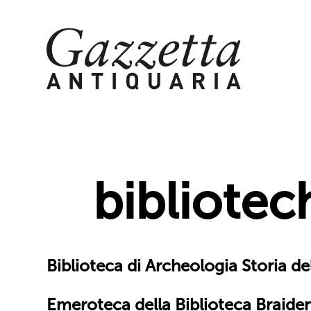
Skip
to
content
bibliotech
Biblioteca di Archeologia Storia del
Emeroteca della Biblioteca Braide