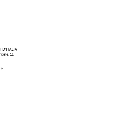
 D’ITALIA
rione, 11
it